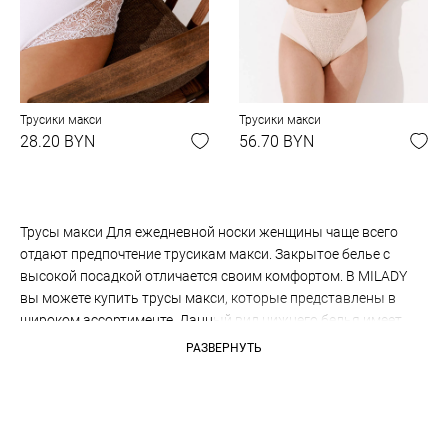
Трусики макси
Трусики макси
28.20 BYN
56.70 BYN
Трусы макси Для ежедневной носки женщины чаще всего
отдают предпочтение трусикам макси. Закрытое белье с
высокой посадкой отличается своим комфортом. В MILADY
вы можете купить трусы макси, которые представлены в
широком ассортименте. Данный вид нижнего белья имеет
привлекательный эстетичный вид, обладает высокой
РАЗВЕРНУТЬ
эластичностью, исключая сдавливание. Выберите
понравившуюся модель женских трусов макси из нашей
коллекции. Обратите внимание на изделия из мягкого хлопка,
а также с дополнительным красивым цветочным кружевом.