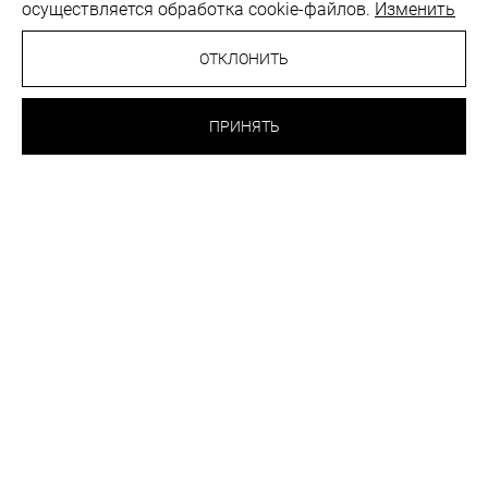
осуществляется обработка cookie-файлов.
Изменить
ОТКЛОНИТЬ
ПРИНЯТЬ
ООО "ЛаРейна". УНП 193878351. Свидетельство о государственной регистрации
№ 0260098, выдано Мингорисполкомом от 10.06.2025
Регистрация в торговом реестре от 28.08.2025 г. Регистрационный номер 756712
Юридический адрес: 220029 Республика Беларусь, г. Минск, пр-т Машерова, д. 11, пом.
1
Время работы: 8.00-16.30 Пн-Чт, 8.00-16.00 Пт. Оформить заказ на сайте можно
круглосуточно.
Пункт самовывоза:
г. Минск, ул. Куйбышева,45. Время работы: 12.00-20.00 Пн-Вс.
+375 44 559 89 78
Политика конфиденциальности
Публичная оферта