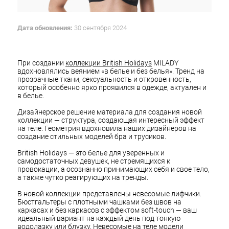
Дата обновления:
30 сентября 2024
При создании
коллекции British Holidays
MILADY
вдохновлялись веянием «в белье и без белья». Тренд на
прозрачные ткани, сексуальность и откровенность,
который особенно ярко проявился в одежде, актуален и
в белье.
Дизайнерское решение материала для создания новой
коллекции — структура, создающая интересный эффект
на теле. Геометрия вдохновила наших дизайнеров на
создание стильных моделей бра и трусиков.
British Holidays — это белье для уверенных и
самодостаточных девушек, не стремящихся к
провокации, а осознанно принимающих себя и свое тело,
а также чутко реагирующих на тренды.
В новой коллекции представлены невесомые лифчики.
Бюстгальтеры с плотными чашками без швов на
каркасах и без каркасов с эффектом soft-touch — ваш
идеальный вариант на каждый день под тонкую
водолазку или блузку. Невесомые на теле модели