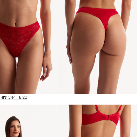
нги 344.18.20