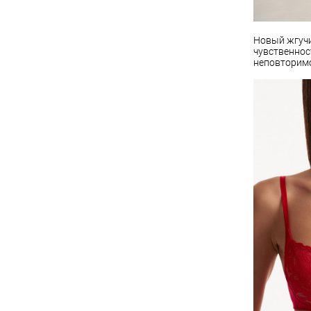
Новый жгуч
чувственнос
неповторимо