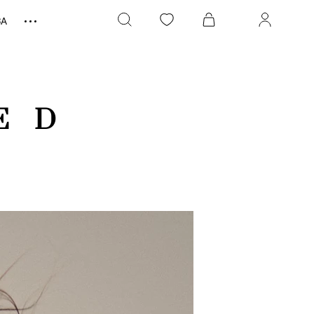
ЗА
ED