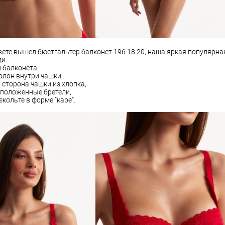
вете вышел
бюстгальтер балконет 196.18.20
, наша яркая популярна
и.
 балконета:
олон внутри чашки,
 сторона чашки из хлопка,
сположенные бретели,
екольте в форме "каре".