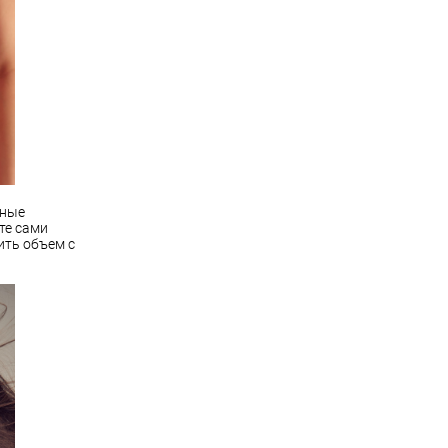
мные
те сами
ить объем с