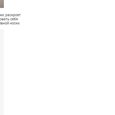
и, раскроет
овать себя
вной носки.