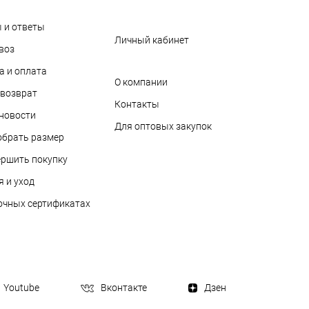
 и ответы
Личный кабинет
воз
а и оплата
О компании
 возврат
Контакты
 новости
Для оптовых закупок
обрать размер
ершить покупку
я и уход
очных сертификатах
Youtube
Вконтакте
Дзен