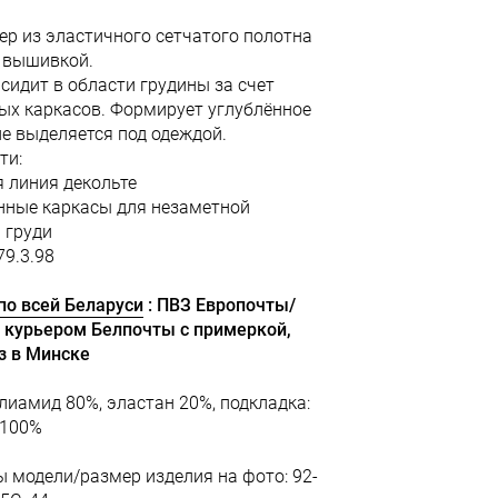
ер из эластичного сетчатого полотна
 вышивкой.
 сидит в области грудины за счет
ых каркасов. Формирует углублённое
не выделяется под одеждой.
ти:
я линия декольте
нные каркасы для незаметной
 груди
79.3.98
по всей Беларуси
: ПВЗ Европочты/
 курьером Белпочты с примеркой,
з в Минске
олиамид 80%, эластан 20%, подкладка:
 100%
 модели/размер изделия на фото: 92-