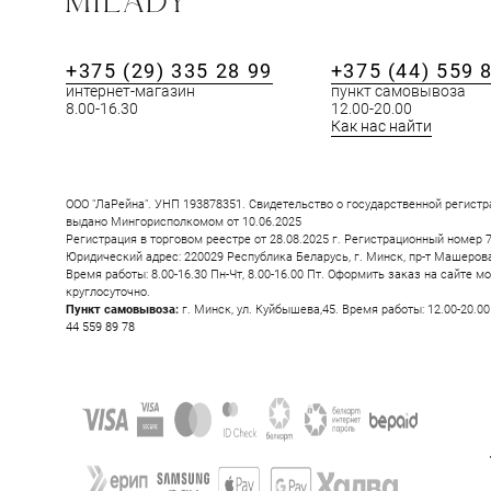
+375 (29) 335 28 99
+375 (44) 559 
интернет-магазин
пункт самовывоза
8.00-16.30
12.00-20.00
ПОХОЖИЕ ТОВ
Как нас найти
ООО "ЛаРейна". УНП 193878351. Свидетельство о государственной регистр
выдано Мингорисполкомом от 10.06.2025
Регистрация в торговом реестре от 28.08.2025 г. Регистрационный номер 
Юридический адрес: 220029 Республика Беларусь, г. Минск, пр-т Машерова, 
Время работы: 8.00-16.30 Пн-Чт, 8.00-16.00 Пт. Оформить заказ на сайте м
круглосуточно.
Пункт самовывоза:
г. Минск, ул. Куйбышева,45. Время работы: 12.00-20.0
44 559 89 78