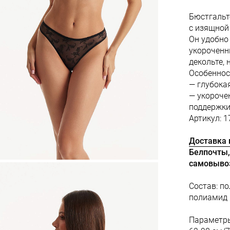
Бюстгальт
с изящной
Он удобно
укороченн
декольте, 
Особеннос
— глубока
— укороче
поддержки
Артикул: 1
Доставка 
Белпочты,
самовыво
Состав: п
полиамид
Параметры