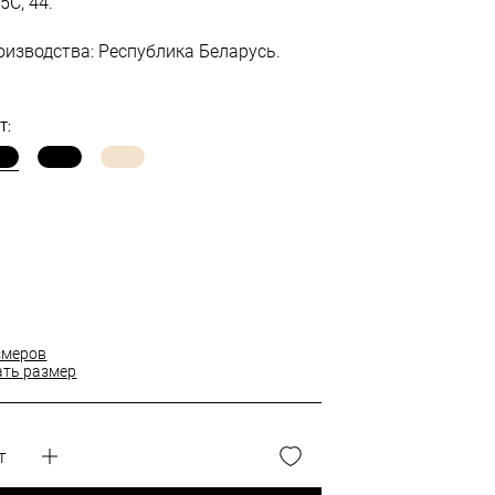
5С, 44.
оизводства: Республика Беларусь.
Т:
змеров
ать размер
т