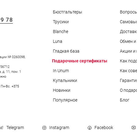
Бюстгальтеры
Вопросы
89 78
Трусики
Самовы
Blanche
Доставк
АРЫ
Luna
Обмен и
Гладкая база
Акции и
ации № 0260098,
Подарочные сертификаты
Как под
756712
In Unum
Как сов
д. 11, пом. 1
ожно
Купальники
Гаранти
0 Пн-Вс.
+375
Новинки
О подар
Популярное
Блог
Telegram
Instagram
Facebook