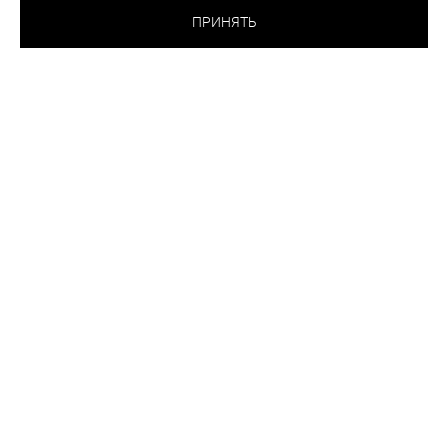
МЯГКОЙ ЧАШКОЙ
ПРИНЯТЬ
BRITISH HOLIDAYS
БЕЖЕВЫЙ
ВЫБРАТЬ
ЦВЕТ:
РАЗМЕР:
75A
Таблица размеров
Как подобрать размер
шт