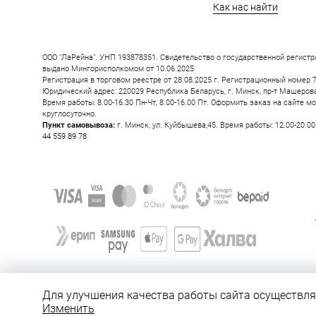
Как нас найти
ООО "ЛаРейна". УНП 193878351. Свидетельство о государственной регистр
ПОХОЖИЕ ТОВ
выдано Мингорисполкомом от 10.06.2025
Регистрация в торговом реестре от 28.08.2025 г. Регистрационный номер 
Юридический адрес: 220029 Республика Беларусь, г. Минск, пр-т Машерова, 
Время работы: 8.00-16.30 Пн-Чт, 8.00-16.00 Пт. Оформить заказ на сайте м
круглосуточно.
Пункт самовывоза:
г. Минск, ул. Куйбышева,45. Время работы: 12.00-20.0
44 559 89 78
Для улучшения качества работы сайта осуществляе
Изменить