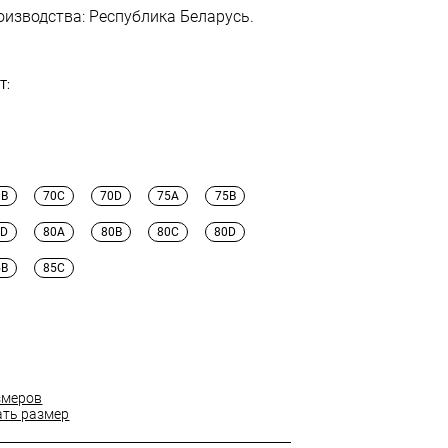
оизводства: Республика Беларусь.
Т:
0B
70C
70D
75A
75B
5D
80A
80B
80C
80D
5B
85C
змеров
ать размер