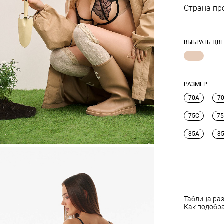
Страна пр
ВЫБРАТЬ ЦВЕ
РАЗМЕР:
70A
7
75C
7
85A
8
Таблица ра
Как подобр