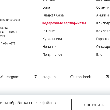
Luna
Обмен и
Гладкая база
Акции и
ации № 0260098,
АРЫ
Подарочные сертификаты
Как под
756712
In Unum
Как сов
д. 11, пом. 1
ожно
Купальники
Гаранти
0 Пн-Вс.
+375
Новинки
О подар
Популярное
Блог
Telegram
Instagram
Facebook
тся обработка cookie-файлов.
ОТКЛОНИТЬ