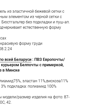
ель из эластичной бежевой сетки с
ным элементом из черной сетки с
 Бюстгальтер без подкладки и пуш-ап.
одчеркивает естественную форму
асах
 красивую форму груди
08.2.24
по всей Беларуси
: ПВЗ Европочты/
 курьером Белпочты с примеркой,
з в Минске
олиамид75%, эластан 11%,вискоза11%
р 3% подкладка: полиамид 100%
 модели/размер изделия на фото: 87-
0С, 42.