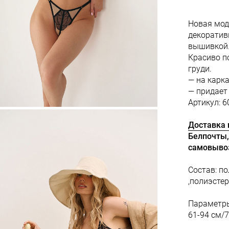
Новая мод
декоратив
вышивкой.
Красиво п
груди.
— на карк
— придает
Артикул: 6
Доставка 
Белпочты,
самовыво
Состав: п
,полиэсте
Параметры
61-94 см/7