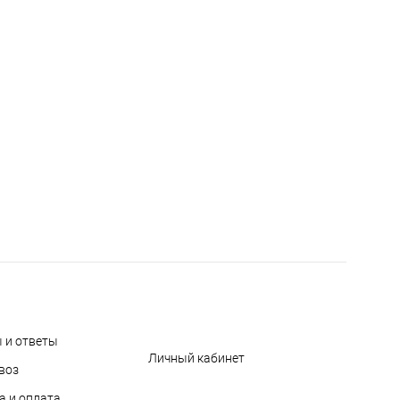
 и ответы
Личный кабинет
воз
а и оплата