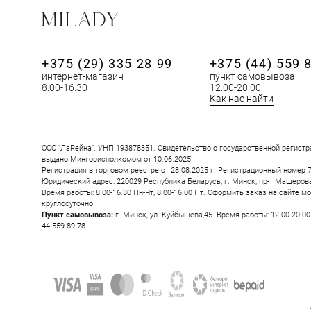
+375 (29) 335 28 99
+375 (44) 559 
ПОХОЖИЕ ТОВ
интернет-магазин
пункт самовывоза
8.00-16.30
12.00-20.00
Как нас найти
ООО "ЛаРейна". УНП 193878351. Свидетельство о государственной регистр
выдано Мингорисполкомом от 10.06.2025
Регистрация в торговом реестре от 28.08.2025 г. Регистрационный номер 
Юридический адрес: 220029 Республика Беларусь, г. Минск, пр-т Машерова, 
Время работы: 8.00-16.30 Пн-Чт, 8.00-16.00 Пт. Оформить заказ на сайте м
круглосуточно.
Пункт самовывоза:
г. Минск, ул. Куйбышева,45. Время работы: 12.00-20.0
44 559 89 78