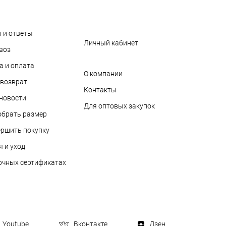
 и ответы
Личный кабинет
воз
а и оплата
О компании
 возврат
Контакты
 новости
Для оптовых закупок
обрать размер
ершить покупку
я и уход
очных сертификатах
Youtube
Вконтакте
Дзен