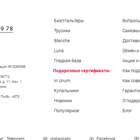
Бюстгальтеры
Вопросы
89 78
Трусики
Самовы
АРЫ
Blanche
Доставк
Luna
Обмен и
Гладкая база
Акции и
ации № 0260098,
Подарочные сертификаты
Как под
756712
In Unum
Как сов
д. 11, пом. 1
ожно
Купальники
Гаранти
0 Пн-Вс.
+375
Новинки
О подар
Популярное
Блог
Telegram
Instagram
Facebook