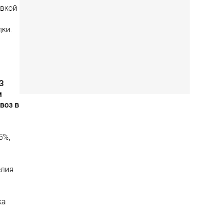
овкой
ки.
ВЗ
м
воз в
5%,
елия
ка