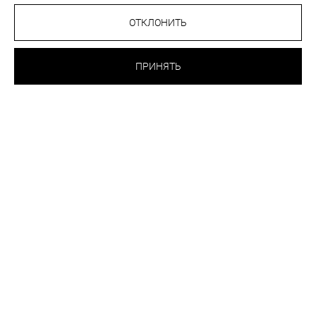
ОТКЛОНИТЬ
47.70 BYN
БЮСТГАЛЬТЕР БЕЗ
КАРКАСОВ
ПРИНЯТЬ
СУМРАЧНО-БЕЛЫЙ
ВЫБРАТЬ
ЦВЕТ:
РАЗМЕР:
70B
70C
70D
75A
75B
75C
80A
80B
80C
85A
85B
Таблица размеров
Как подобрать размер