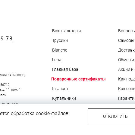
Бюстгальтеры
Вопросы
89 78
Трусики
Самовы
АРЫ
Blanche
Доставк
Luna
Обмен и
Гладкая база
Акции и
ации № 0260098,
Подарочные сертификаты
Как под
756712
In Unum
Как сов
д. 11, пом. 1
ожно
Купальники
Гаранти
0 Пн-Вс.
+375
Новинки
О подар
тся обработка cookie-файлов.
ОТКЛОНИТЬ
Популярное
Блог