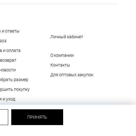
 и ответы
Личный кабинет
воз
а и оплата
О компании
 возврат
Контакты
 новости
Для оптовых закупок
обрать размер
ершить покупку
я и уход
очных сертификатах
ПРИНЯТЬ