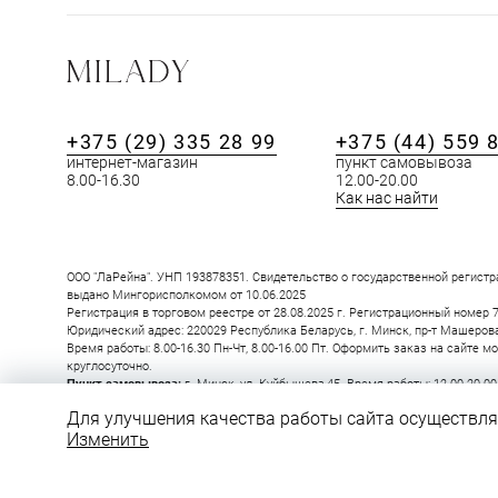
+375 (29) 335 28 99
+375 (44) 559 
интернет-магазин
пункт самовывоза
ПОХОЖИЕ ТОВ
8.00-16.30
12.00-20.00
Как нас найти
ООО "ЛаРейна". УНП 193878351. Свидетельство о государственной регистр
выдано Мингорисполкомом от 10.06.2025
Регистрация в торговом реестре от 28.08.2025 г. Регистрационный номер 
Юридический адрес: 220029 Республика Беларусь, г. Минск, пр-т Машерова, 
Время работы: 8.00-16.30 Пн-Чт, 8.00-16.00 Пт. Оформить заказ на сайте м
круглосуточно.
Пункт самовывоза:
г. Минск, ул. Куйбышева,45. Время работы: 12.00-20.0
44 559 89 78
Для улучшения качества работы сайта осуществляе
Изменить