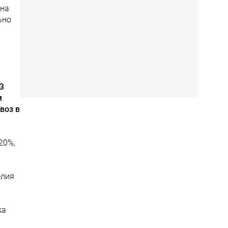
 на
ьно
ВЗ
м
воз в
20%,
елия
ка