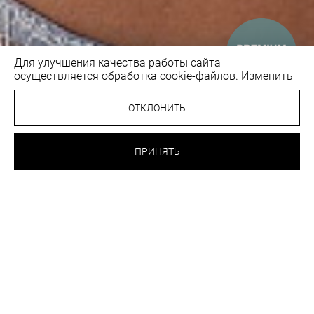
Для улучшения качества работы сайта
осуществляется обработка cookie-файлов.
Изменить
1
/5
ОТКЛОНИТЬ
97.30 BYN
БЮСТГАЛЬТЕР С
МЯГКОЙ ЧАШКОЙ
ПРИНЯТЬ
LUNA
ЛУННАЯ СКАЛА
ВЫБРАТЬ
ЦВЕТ:
РАЗМЕР:
75C
75D
75E
75F
80B
80C
80D
80E
80F
85B
85C
85D
85E
90B